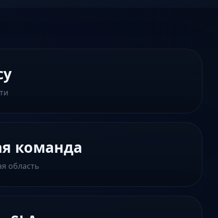
су
ти
ая команда
ая область