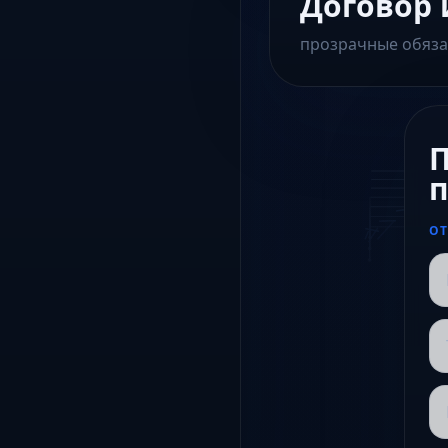
Договор 
прозрачные обяза
П
п
ОТ