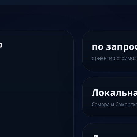
а
по запро
ориентир стоимос
Локальн
Самара и Самарск