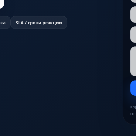
жка
SLA / сроки реакции
Ко
со