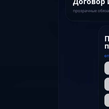
Договор 
прозрачные обяза
П
п
ОТ