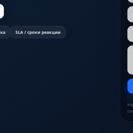
жка
SLA / сроки реакции
Ко
со