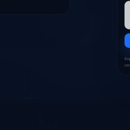
Ко
со