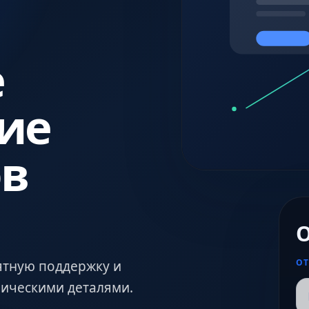
е
ие
в
О
ОТ
ятную поддержку и
хническими деталями.