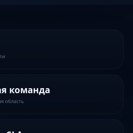
ти
ая команда
ая область