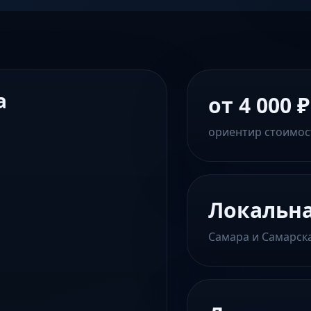
а
от 4 000 ₽
ориентир стоимос
Локальн
Самара и Самарск