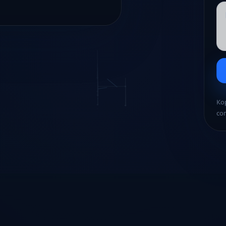
Ко
со