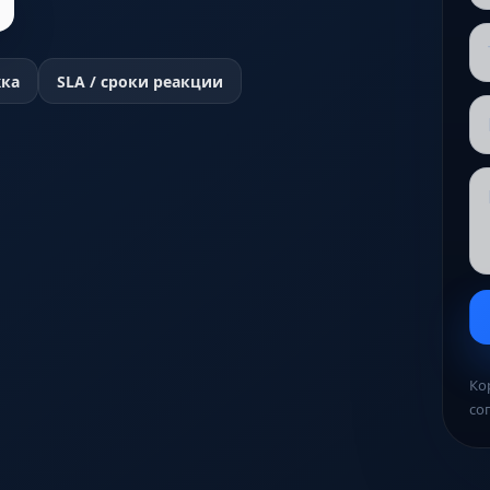
жка
SLA / сроки реакции
Ко
со