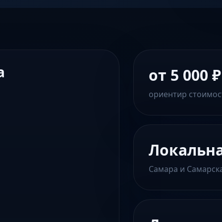
а
от 5 000 ₽
ориентир стоимос
Локальн
Самара и Самарск