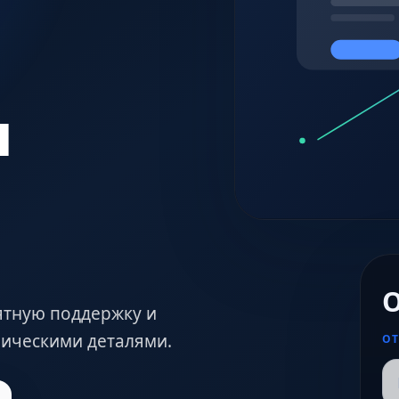
я
О
ятную поддержку и
хническими деталями.
ОТ