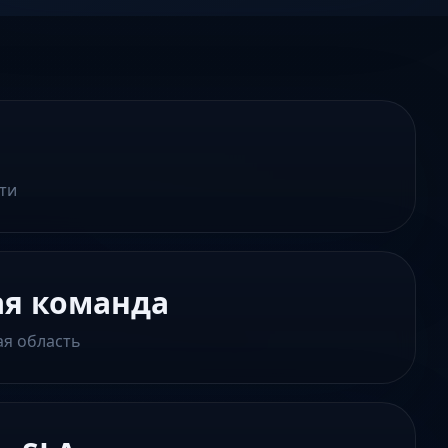
ти
ая команда
ая область