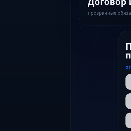
Договор 
прозрачные обяза
П
п
ОТ